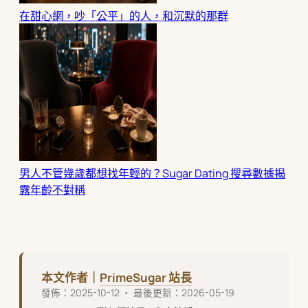
在甜心網，吵「公平」的人，和沉默的那群
男人不管幾歲都想找年輕的？Sugar Dating 搜尋數據揭
露年齡不對稱
本文作者｜
PrimeSugar 站長
發佈：2025-10-12 ・ 最後更新：2026-05-19