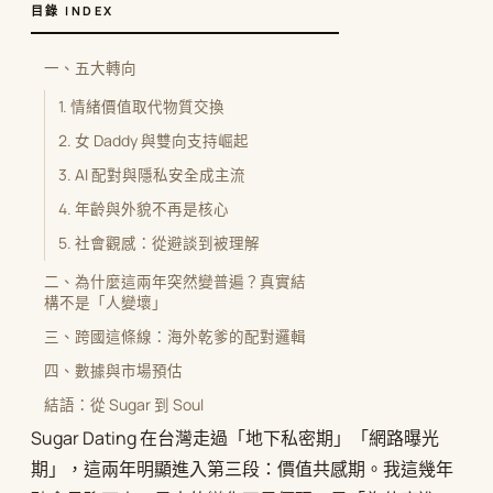
目錄 INDEX
一、五大轉向
1. 情緒價值取代物質交換
2. 女 Daddy 與雙向支持崛起
3. AI 配對與隱私安全成主流
4. 年齡與外貌不再是核心
5. 社會觀感：從避談到被理解
二、為什麼這兩年突然變普遍？真實結
構不是「人變壞」
三、跨國這條線：海外乾爹的配對邏輯
四、數據與市場預估
結語：從 Sugar 到 Soul
Sugar Dating 在台灣走過「地下私密期」「網路曝光
期」，這兩年明顯進入第三段：價值共感期。我這幾年