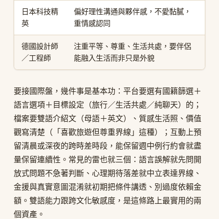
日本科技精
偏好理性溝通與夥伴感，不愛黏膩，
英
重情感認同
德國設計師
注重平等、尊重、生活共處，要伴侶
／工程師
能融入生活而非只是外貌
要接國際盤，幾件事是基本功：平台要選有國籍篩選＋
語言選項＋目標設定（旅行／生活共處／純聊天）的；
檔案要雙語介紹文（母語＋英文）、質感生活照、價值
觀寫清楚（「喜歡旅遊但尊重界線」這種）；互動上預
留清晨或深夜的跨時差時段，能保留週中例行約會就盡
量保留連續性。常見的雷也就三個：語言誤解就先問開
放式問題不急著判斷、心理期待落差就中立表達界線、
金援與真實意圖混淆就初期把條件講透、別過度依賴金
額。雙語能力跟跨文化敏感度，是這條路上最實用的兩
個資產。