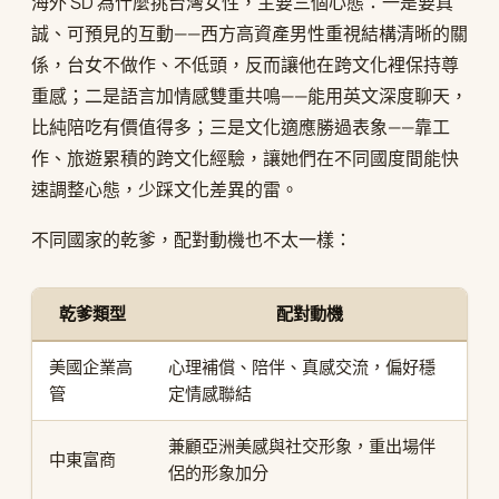
海外 SD 為什麼挑台灣女性，主要三個心態：一是要真
誠、可預見的互動——西方高資產男性重視結構清晰的關
係，台女不做作、不低頭，反而讓他在跨文化裡保持尊
重感；二是語言加情感雙重共鳴——能用英文深度聊天，
比純陪吃有價值得多；三是文化適應勝過表象——靠工
作、旅遊累積的跨文化經驗，讓她們在不同國度間能快
速調整心態，少踩文化差異的雷。
不同國家的乾爹，配對動機也不太一樣：
乾爹類型
配對動機
美國企業高
心理補償、陪伴、真感交流，偏好穩
管
定情感聯結
兼顧亞洲美感與社交形象，重出場伴
中東富商
侶的形象加分