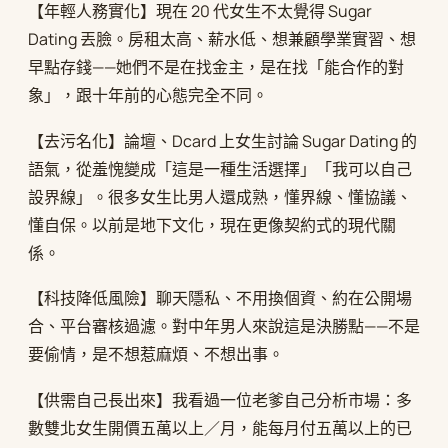
【年輕人務實化】現在 20 代女生不太覺得 Sugar
Dating 丟臉。房租太高、薪水低、想兼顧學業實習、想
早點存錢——她們不是在找金主，是在找「能合作的對
象」，跟十年前的心態完全不同。
【去污名化】論壇、Dcard 上女生討論 Sugar Dating 的
語氣，從羞愧變成「這是一種生活選擇」「我可以自己
設界線」。很多女生比男人還成熟，懂界線、懂協議、
懂自保。以前是地下文化，現在更像契約式的現代關
係。
【科技降低風險】聊天隱私、不用換個資、約在公開場
合、平台審核過濾。對中年男人來說這是決勝點——不是
要偷情，是不想惹麻煩、不想出事。
【供需自己長出來】我看過一位老爹自己分析市場：多
數雙北女生開價五萬以上／月，能每月付五萬以上的已