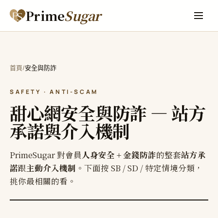
Prime
Sugar
/
首頁
安全與防詐
SAFETY · ANTI-SCAM
甜心網安全與防詐 — 站方
承諾與介入機制
PrimeSugar 對會員
人身安全 + 金錢防詐
的整套
站方承
諾
跟
主動介入機制
。下面按 SB / SD / 特定情境分類，
挑你最相關的看。