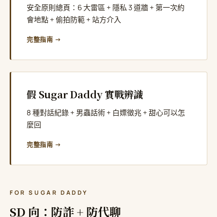
安全原則總頁：6 大雷區 + 隱私 3 道牆 + 第一次約
會地點 + 偷拍防範 + 站方介入
完整指南 →
假 Sugar Daddy 實戰辨識
8 種對話紀錄 + 男蟲話術 + 白嫖徵兆 + 甜心可以怎
麼回
完整指南 →
FOR SUGAR DADDY
SD 向：防詐 + 防代聊