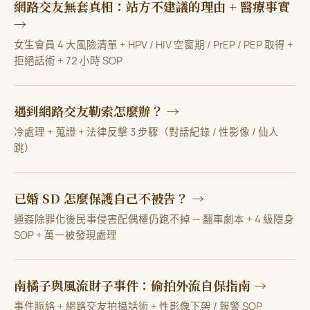
網路交友無套真相：站方不建議的理由 + 醫療事實
→
女生會員 4 大風險清單 + HPV / HIV 空窗期 / PrEP / PEP 取得 +
拒絕話術 + 72 小時 SOP
遇到網路交友勒索怎麼辦？ →
冷處理 + 蒐證 + 法律反擊 3 步驟（對話紀錄 / 性影像 / 仙人
跳）
已婚 SD 怎麼保護自己不被告？ →
通姦除罪化後民事侵害配偶權仍跑不掉 — 翻車劇本 + 4 級隱身
SOP + 萬一被發現處理
南橘子與風流財子事件：偷拍外流自保指南 →
事件脈絡 + 網路交友拍攝話術 + 性影像下架 / 報警 SOP