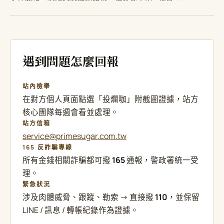
遇到問題怎麼回報
站內檢舉
在對方個人頁面點選「投爛咖」附截圖證據，站方
核心團隊每週會看並處理。
站方信箱
service@primesugar.com.tw
165 反詐騙專線
所有金錢相關詐騙都可撥
165
通報，警政署統一受
理。
緊急狀況
涉及肉體威脅、跟蹤、勒索 → 直接撥
110
，並保留
LINE / 訊息 / 轉帳紀錄作為證據。