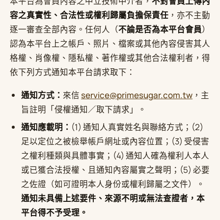
本平台為會員內容之中立技術中介者，
不對會員上傳內
容之真實性、合法性或權利歸屬負擔保責任
，亦不主動
逐一審查全部內容。任何人（
不論是否為本平台會員
）
認為本平台上之帳戶、照片、檔案或其他內容侵害其人
格權、肖像權、隱私權、著作權或其他合法權利者，得
依下列方式通知本平台請求取下：
通知方式：
來信
service@primesugar.com.tw
，主
旨註明「侵權通知／取下請求」。
通知應載明：
(1) 通知人真實姓名與聯絡方式；(2)
足以定位之被檢舉帳戶網址或內容位置；(3) 受侵害
之權利種類與具體事實；(4) 通知人確為權利人本人
或已獲合法授權、且通知內容屬實之聲明；(5) 必要
之佐證（如可證明本人身份或權利歸屬之文件）。
通知未具備上述要件、來源不明或無法查證者，本
平台得不予受理。