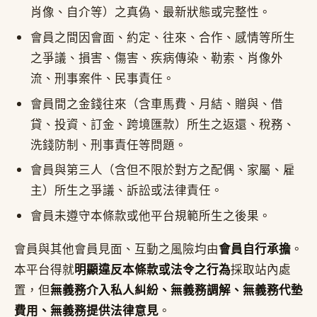
肖像、自介等）之真偽、最新狀態或完整性。
會員之間因會面、約定、往來、合作、感情等所生
之爭議、損害、傷害、疾病傳染、勒索、肖像外
流、刑事案件、民事責任。
會員間之金錢往來（含車馬費、月結、贈與、借
貸、投資、訂金、跨境匯款）所生之返還、稅務、
洗錢防制、刑事責任等問題。
會員與第三人（含但不限於對方之配偶、家屬、雇
主）所生之爭議、訴訟或法律責任。
會員未遵守本條款或他平台規範所生之後果。
會員與其他會員見面、互動之風險均由
會員自行承擔
。
本平台得就
明顯違反本條款或法令之行為
採取站內處
置，但
無義務介入私人糾紛、無義務調解、無義務代墊
費用、無義務提供法律意見
。