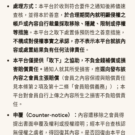
處理方式：
本平台於收到符合要件之通知後將儘速
查核，並得本於善意，
於合理期間內就明顯侵權之
帳戶或內容自行裁量採取移除、隱藏、限制或停權
等措施
。本平台之取下處置係預防性之善意措施，
不構成對侵權事實之承認，亦不表示本平台就該內
容或處置結果負有任何法律責任
。
本平台僅提供「取下」之協助，不負金錢補償或損
害賠償責任。
通知人就其所受損害，應
逕向發布該
內容之會員主張賠償
（會員之內容保證與賠償責任
見本條第 2 項及第十二條「會員賠償義務」）；本
平台對會員自行上傳之內容所生之損害不負賠償責
任。
申覆（Counter-notice）：
內容遭移除之會員得
提出書面申覆及權利或授權證明；經本平台查核認
無侵權之虞者，得回復其內容。是否回復由本平台