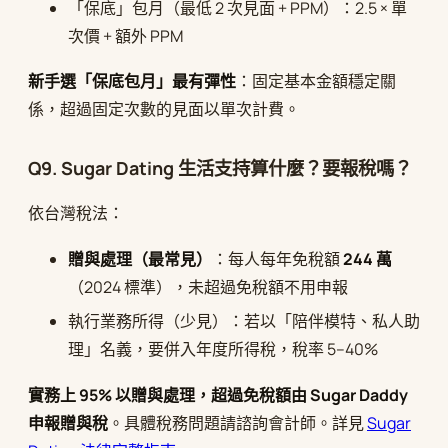
「保底」包月（最低 2 次見面 + PPM）：2.5 × 單
次價 + 額外 PPM
新手選「保底包月」最有彈性
：固定基本金額穩定關
係，超過固定次數的見面以單次計費。
Q9. Sugar Dating 生活支持算什麼？要報稅嗎？
依台灣稅法：
贈與處理（最常見）
：每人每年免稅額
244 萬
（2024 標準），未超過免稅額不用申報
執行業務所得（少見）：若以「陪伴模特、私人助
理」名義，要併入年度所得稅，稅率 5–40%
實務上 95% 以贈與處理，超過免稅額由 Sugar Daddy
申報贈與稅
。具體稅務問題請諮詢會計師。詳見
Sugar