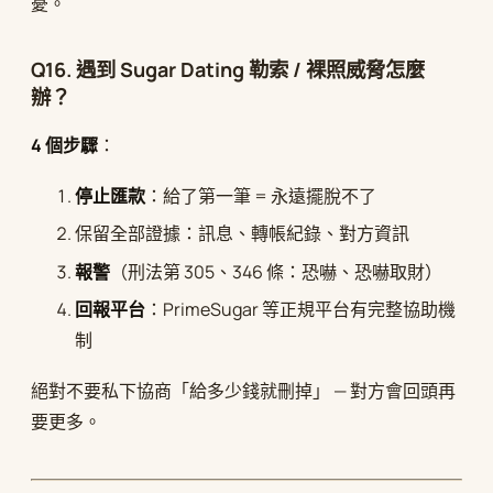
憂。
Q16. 遇到 Sugar Dating 勒索 / 裸照威脅怎麼
辦？
4 個步驟
：
停止匯款
：給了第一筆 = 永遠擺脫不了
保留全部證據：訊息、轉帳紀錄、對方資訊
報警
（刑法第 305、346 條：恐嚇、恐嚇取財）
回報平台
：PrimeSugar 等正規平台有完整協助機
制
絕對不要私下協商「給多少錢就刪掉」 — 對方會回頭再
要更多。