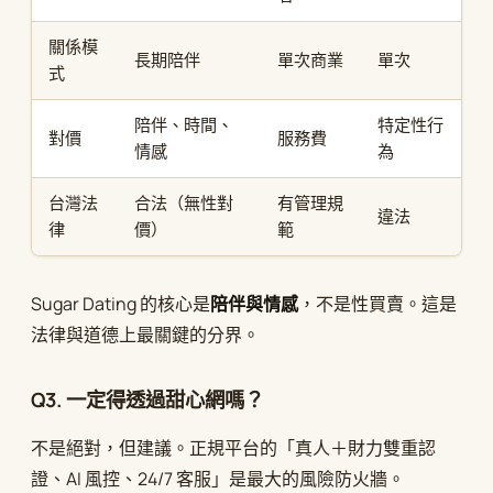
關係模
長期陪伴
單次商業
單次
式
陪伴、時間、
特定性行
對價
服務費
情感
為
台灣法
合法（無性對
有管理規
違法
律
價）
範
Sugar Dating 的核心是
陪伴與情感
，不是性買賣。這是
法律與道德上最關鍵的分界。
Q3. 一定得透過甜心網嗎？
不是絕對，但建議。正規平台的「真人＋財力雙重認
證、AI 風控、24/7 客服」是最大的風險防火牆。