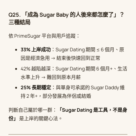
Q25. 「成為 Sugar Baby 的人後來都怎麼了」？
三種結局
依 PrimeSugar 平台與用戶追蹤：
33% 上岸成功
：Sugar Dating 期間 ≤ 6 個月、原
因是經濟急用 → 結束後快速回到正常
42% 越陷越深：Sugar Dating 期間 6 個月+、生活
水準上升 → 難回到原本月薪
25% 長期穩定
：與單身可承諾的 Sugar Daddy 維
持 2 年+，部分發展為伴侶或結婚
判斷自己屬於哪一群：
「Sugar Dating 是工具，不是身
份」
是上岸的關鍵心法。