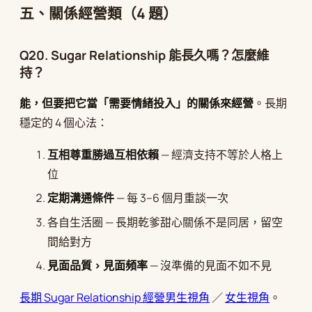
五、關係經營類（4 題）
Q20. Sugar Relationship 能長久嗎？怎麼維
持？
能，但要把它當「需要情緒投入」的關係來經營
。長期
穩定的 4 個心法：
互相尊重勝過互相依賴
— 經濟支持不等於人格上
位
定期溝通條件
— 每 3–6 個月重談一次
各自生活圈 — 長期乾爹甜心關係不是同居，留空
間給對方
見面品質 > 見面頻率
— 沒準備的見面不如不見
長期 Sugar Relationship 經營男生視角
／
女生視角
。