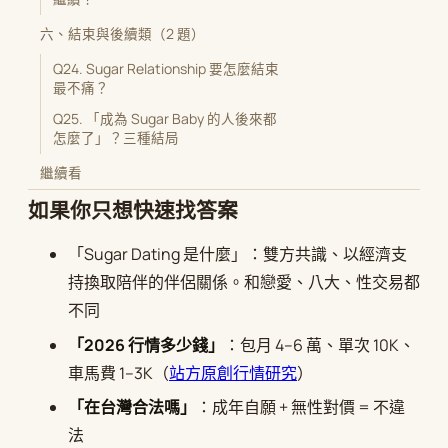
六、結束與後續類（2 題）
Q24. Sugar Relationship 要怎麼結束
最不痛？
Q25. 「成為 Sugar Baby 的人後來都
怎麼了」？三種結局
繼續看
如果你只想快速找答案
「Sugar Dating 是什麼」：雙方共識、以經濟支
持換取陪伴的伴侶關係。和戀愛、八大、性交易都
不同
「2026 行情多少錢」
：包月 4–6 萬、單次 10K、
車馬費 1–3K（
站方原創行情研究
）
「在台灣合法嗎」
：成年自願 + 無性對價 = 不違
法