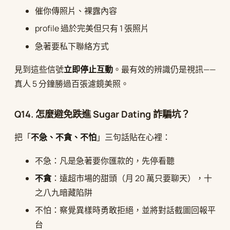
催你傳照片、裸露內容
profile 過於完美但只有 1 張照片
急著要私下聯絡方式
見到這些信號
立即停止互動
。最有效的辨識仍是視訊——
真人 5 分鐘勝過百張濾鏡美照。
Q14. 怎麼避免跌進 Sugar Dating 詐騙坑？
把「
不急、不貪、不怕
」三句話貼在心裡：
不急：凡是急著要你匯款的，先停看聽
不貪
：遠超市場的甜頭（月 20 萬只要聊天），十
之八九暗藏陷阱
不怕：察覺異樣時勇敢拒絕，並將對話截圖回報平
台