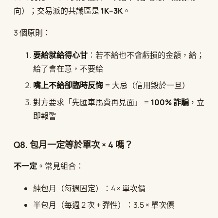
向）；交易派的共識區是
1K–3K
。
3 個原則：
要給就給得心甘
：若不給也不會虧損的金額，給；
給了會在意，不要給
嘴上不給卻臨時反悔
= 大忌（信用毀於一旦）
對方要求「先匯車馬費再見面」 =
100% 詐騙
，立
即報警
Q8. 包月一定等於單次 × 4 嗎？
不一定
。常見組合：
純包月（每週固定）：4 × 單次價
半包月（每週 2 次 + 彈性）：3.5 × 單次價