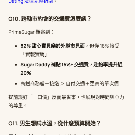
Dating 法律完整指南
。
Q10. 跨縣市約會的交通費怎麼談？
PrimeSugar 觀察到：
82% 甜心寶貝樂於外縣市見面
，但僅 18% 接受
「實報實銷」
Sugar Daddy 補貼 15%+ 交通費，赴約率提升近
20%
高鐵商務艙＋接送 ＞ 自付交通＋更高的單次價
提前談好「一口價」反而最省事，也展現對時間與心力
的尊重。
Q11. 男生想試水溫，從什麼預算開始？