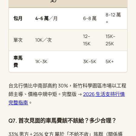
交）
8–12 萬
包月
4–6 萬
／月
6–8 萬
+
12–
15K–
單次
10K／次
15K
25K
車馬
1K–3K
3K–5K
5K+
費
台北行情比中南部高約 30%，新竹科學園區市場以工程
師主導、價格中規中矩。完整版 →
2026 生活支持行情
完整指南
。
Q7. 首次見面的車馬費該不該給？多少合理？
33% 男方 + 25% 女方 屬於「不給不收」族群（關係導