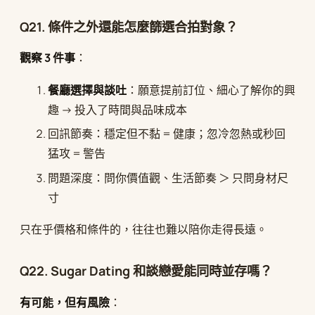
Q21. 條件之外還能怎麼篩選合拍對象？
觀察 3 件事
：
餐廳選擇與談吐
：願意提前訂位、細心了解你的興
趣 → 投入了時間與品味成本
回訊節奏：穩定但不黏 = 健康；忽冷忽熱或秒回
猛攻 = 警告
問題深度：問你價值觀、生活節奏 ＞ 只問身材尺
寸
只在乎價格和條件的，往往也難以陪你走得長遠。
Q22. Sugar Dating 和談戀愛能同時並存嗎？
有可能，但有風險
：