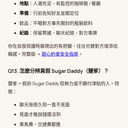
地點
：人潮充足、有監控的咖啡館 / 餐廳
準備
：行前告知好友並開定位
飲品：不喝對方事先開封的瓶裝飲料
紀錄
：保留票據、聊天紀錄、對方車牌
你在自我保護時展現出的有把握，往往也替對方增添信
賴感。完整版 →
甜心約會安全指南
。
Q13. 怎麼分辨真假 Sugar Daddy（鹽爹）？
鹽爹 = 假扮 Sugar Daddy 但無力或不願付津貼的人。特
徵：
聊天拖很久但一直不見面
見面才推說錢還沒到
車馬費、交通費都推