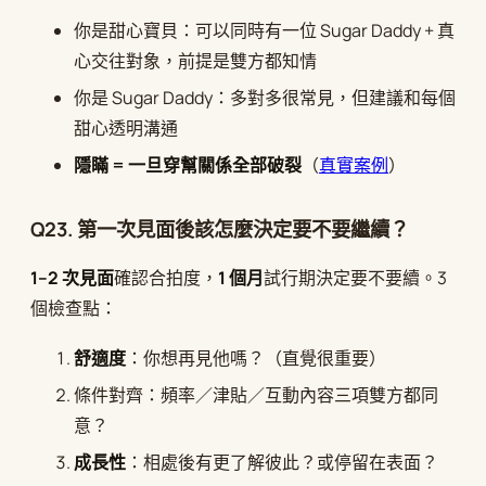
你是甜心寶貝：可以同時有一位 Sugar Daddy + 真
心交往對象，前提是雙方都知情
你是 Sugar Daddy：多對多很常見，但建議和每個
甜心透明溝通
隱瞞 = 一旦穿幫關係全部破裂
（
真實案例
）
Q23. 第一次見面後該怎麼決定要不要繼續？
1–2 次見面
確認合拍度，
1 個月
試行期決定要不要續。3
個檢查點：
舒適度
：你想再見他嗎？（直覺很重要）
條件對齊：頻率／津貼／互動內容三項雙方都同
意？
成長性
：相處後有更了解彼此？或停留在表面？