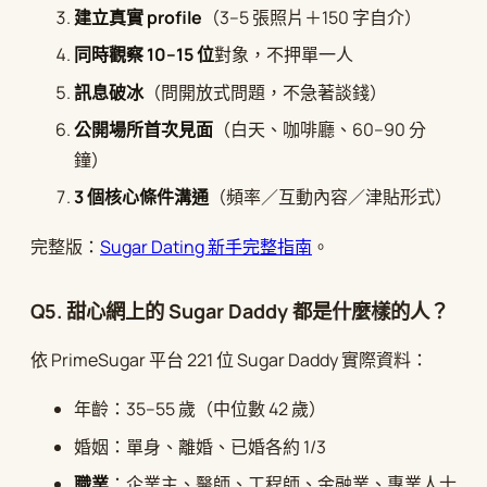
建立真實 profile
（3–5 張照片＋150 字自介）
同時觀察 10–15 位
對象，不押單一人
訊息破冰
（問開放式問題，不急著談錢）
公開場所首次見面
（白天、咖啡廳、60–90 分
鐘）
3 個核心條件溝通
（頻率／互動內容／津貼形式）
完整版：
Sugar Dating 新手完整指南
。
Q5. 甜心網上的 Sugar Daddy 都是什麼樣的人？
依 PrimeSugar 平台 221 位 Sugar Daddy 實際資料：
年齡：35–55 歲（中位數 42 歲）
婚姻：單身、離婚、已婚各約 1/3
職業
：企業主、醫師、工程師、金融業、專業人士