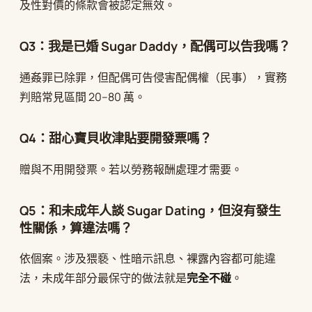
及性對價的條款會被認定無效。
Q3：我是已婚 Sugar Daddy，配偶可以告我嗎？
通姦罪已除罪，但配偶可告侵害配偶權（民事），實務
判賠常見區間 20–80 萬。
Q4：甜心寶貝收津貼要開發票嗎？
贈與不用開發票。若以勞務報酬處理才需要。
Q5：和未成年人談 Sugar Dating，但沒有發生
性關係，算違法嗎？
依個案。涉及猥褻、性暗示訊息、裸露內容都可能違
法，未成年部分最保守的做法就是
完全不碰
。