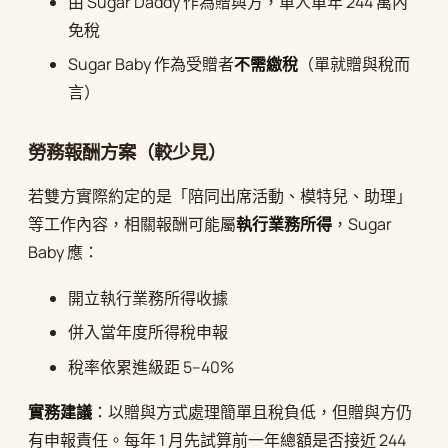
由 Sugar Daddy 作為贈與方，單人單年 244 萬內
免稅
Sugar Baby 作為受贈者
不需繳稅
（單就贈與稅而
言）
勞務報酬方案（較少見）
若雙方實際約定的是「陪同出席活動、模特兒、助理」
等工作內容，相關報酬可能屬
執行業務所得
，Sugar
Baby 應：
開立執行業務所得收據
併入當年度所得稅申報
稅率依累進級距 5–40%
實務建議
：以贈與方式處理簡單且稅負低，但贈與方仍
有申報責任。每年 1 月先試算前一年總額是否接近 244