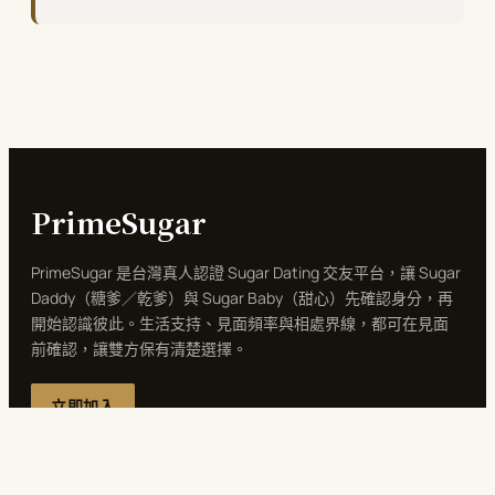
PrimeSugar
PrimeSugar 是台灣真人認證 Sugar Dating 交友平台，讓 Sugar
Daddy（糖爹／乾爹）與 Sugar Baby（甜心）先確認身分，再
開始認識彼此。生活支持、見面頻率與相處界線，都可在見面
前確認，讓雙方保有清楚選擇。
立即加入
關於
服務
法律