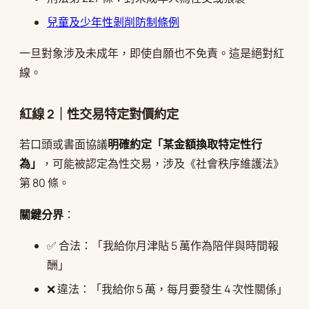
兒童及少年性剝削防制條例
一旦對象涉及未成年，即使自願也不免責。這是絕對紅
線。
紅線 2｜性交易特定對價約定
若口頭或書面協議
明確約定「某金額換取特定性行
為」
，可能被認定為性交易，涉及《社會秩序維護法》
第 80 條。
關鍵分界
：
✅ 合法：「我給你月津貼 5 萬作為陪伴與時間報
酬」
❌ 違法：「我給你 5 萬，每月要發生 4 次性關係」