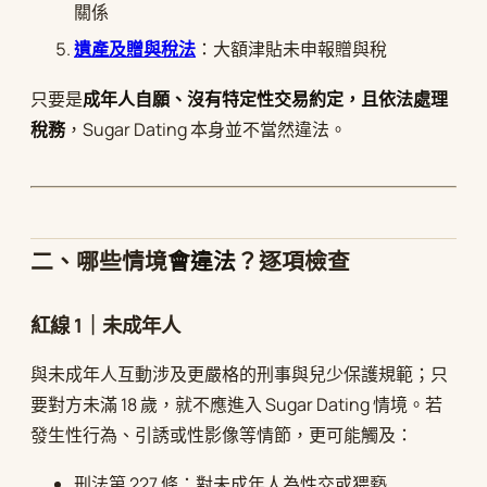
關係
遺產及贈與稅法
：大額津貼未申報贈與稅
只要是
成年人自願、沒有特定性交易約定，且依法處理
稅務
，Sugar Dating 本身並不當然違法。
二、哪些情境
會違法
？逐項檢查
紅線 1｜未成年人
與未成年人互動涉及更嚴格的刑事與兒少保護規範；只
要對方未滿 18 歲，就不應進入 Sugar Dating 情境。若
發生性行為、引誘或性影像等情節，更可能觸及：
刑法第 227 條：對未成年人為性交或猥褻