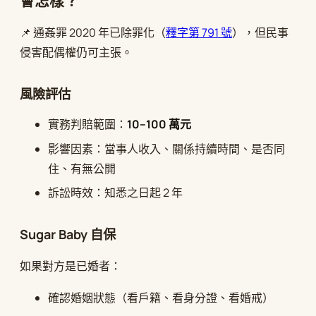
會怎樣？
📌 通姦罪 2020 年已除罪化（
釋字第 791 號
），但民事
侵害配偶權仍可主張。
風險評估
實務判賠範圍：
10–100 萬元
影響因素：當事人收入、關係持續時間、是否同
住、有無公開
訴訟時效：知悉之日起 2 年
Sugar Baby 自保
如果對方是已婚者：
確認婚姻狀態（看戶籍、看身分證、看婚戒）