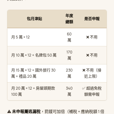
年度
包月津貼
是否申報
總額
60
月 5 萬 × 12
❌ 不用
萬
170
月 10 萬 × 12 + 名牌包 50 萬
❌ 不用
萬
月 15 萬 × 12 + 國外旅行 30
230
❌ 不用（接
萬 + 禮品 20 萬
萬
近上限）
月 20 萬 × 12 + 房屋頭期款
340
✅ 超過免稅
100 萬
萬
額需申報
⚠️
未申報屬逃漏稅
，罰鍰可加倍（補稅 + 應納稅額 1 倍