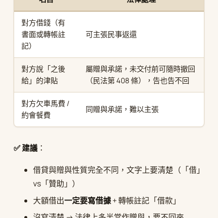
對方借錢（有
書面或轉帳註
可主張民事返還
記）
對方說「之後
屬贈與承諾，未交付前可隨時撤回
給」的津貼
（民法第 408 條），告也告不回
對方欠車馬費 /
同贈與承諾，難以主張
約會餐費
✅ 建議
：
借貸與贈與性質完全不同，文字上要清楚（「借」
vs「贊助」）
大額借出
一定要寫借據
+ 轉帳註記「借款」
沒寫清楚 → 法律上多半當作贈與，要不回來