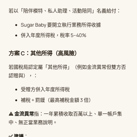
若以「陪伴模特、私人助理、活動陪同」名義給付：
Sugar Baby 要開立執行業務所得收據
併入年度所得稅，稅率 5–40%
方案 C：其他所得（高風險）
若國稅局認定屬「其他所得」（例如金流異常但雙方否
認贈與），：
受贈方併入年度所得稅
補稅 + 罰鍰（最高補稅金額 3 倍）
⚠️
金流異常
指：一年累積收取百萬以上、單一帳戶集
中、無正當業務說明。
✅ 建議
：