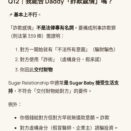
Q12｜我能告 Daddy「詐欺感情」嗎？
📌
基本上不行
。
「詐欺感情」
不是法律專有名詞
。要構成刑事詐欺罪
（刑法第 339 條）需證明：
對方一開始就有「不法所有意圖」（騙財騙色）
對方使用「詐術」（虛構身分、假承諾）
你因此
交付財物
Sugar Relationship 中通常
是 Sugar Baby 接受生活支
持
，不符合「交付財物給對方」的要件。
例外：
你借錢給對方但對方早就無還款意願 = 詐欺
對方虛構身分（假冒醫師、企業主）誘騙投資 =