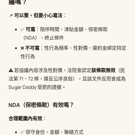
議嗎？
📌
可以簽，但要小心寫法
：
✅
可寫
：陪伴時間、津貼金額、保密條款
（NDA）、終止條件
❌
不可寫
：性行為頻率、性對價、違約金綁定特定
性行為
⚠️ 若協議內容涉及性對價，法院會認定
該條款無效
（民
法第 71、72 條，違反公序良俗），且該文件反而會成為
Sugar Daddy 受罰的證據。
NDA（保密條款）有效嗎？
合理範圍內有效
：
✅ 保守身份、金額、聯絡方式