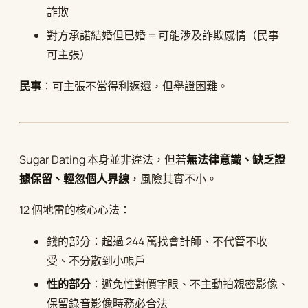
詐欺
對方承諾結婚但已婚 = 可能涉及詐欺感情（民事
可主張）
民事
：可主張不當得利返還，但舉證困難。
Sugar Dating 本身並非違法，但若
無法律意識、缺乏證
據保留、輕忽個人界線
，風險其實不小。
12 個地雷的核心心法：
錢的部分：超過 244 萬找會計師、不代管不收
受、不分散到小帳戶
性的部分
：避免性對價字眼、不主動拍親密影像、
保留錄音影像時務必合法