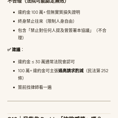
不合理（法院可能認定無效）
違約金 100 萬+ 但無實質損失證明
終身禁止往來（限制人身自由）
包含「禁止對任何人提及曾簽署本協議」（不合
理）
✅ 建議
：
違約金 ≤ 30 萬通常法院會認可
100 萬+ 違約金可主張
過高請求酌減
（民法第 252
條）
簽前找律師看一遍