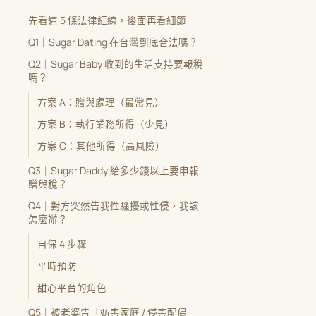
先看這 5 條法律紅線，後面再看細節
Q1｜Sugar Dating 在台灣到底合法嗎？
Q2｜Sugar Baby 收到的生活支持要報稅
嗎？
方案 A：贈與處理（最常見）
方案 B：執行業務所得（少見）
方案 C：其他所得（高風險）
Q3｜Sugar Daddy 給多少錢以上要申報
贈與稅？
Q4｜對方突然告我性騷擾或性侵，我該
怎麼辦？
自保 4 步驟
平時預防
甜心平台的角色
Q5｜被老婆告「妨害家庭 / 侵害配偶