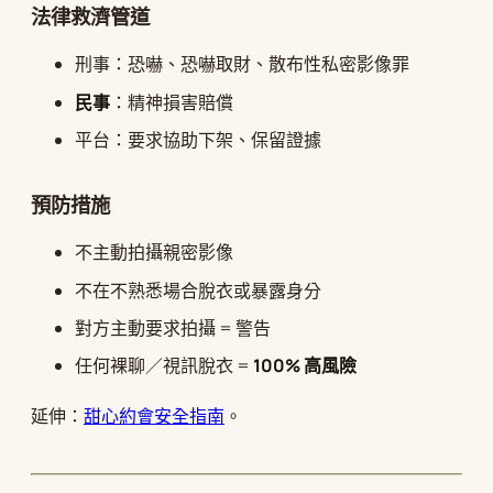
法律救濟管道
刑事：恐嚇、恐嚇取財、散布性私密影像罪
民事
：精神損害賠償
平台：要求協助下架、保留證據
預防措施
不主動拍攝親密影像
不在不熟悉場合脫衣或暴露身分
對方主動要求拍攝 = 警告
任何裸聊／視訊脫衣 =
100% 高風險
延伸：
甜心約會安全指南
。