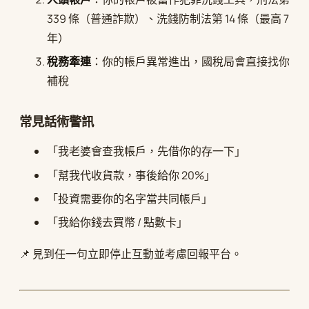
339 條（普通詐欺）、洗錢防制法第 14 條（最高 7
年）
稅務牽連
：你的帳戶異常進出，國稅局會直接找你
補稅
常見話術警訊
「我老婆會查我帳戶，先借你的存一下」
「幫我代收貨款，事後給你 20%」
「投資需要你的名字當共同帳戶」
「我給你錢去買幣 / 點數卡」
📌 見到任一句立即停止互動並考慮回報平台。