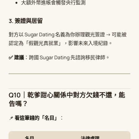
大額外幣進帳會觸發央行監測
3. 簽證與居留
對方以 Sugar Dating 名義為你辦理觀光簽證 → 可能被
認定為「假觀光真就業」，影響未來入境紀錄。
✅ 建議
：跨國 Sugar Dating 先諮詢移民律師。
Q10｜乾爹甜心關係中對方欠錢不還，能
告嗎？
📌
看這筆錢的「名目」
：
名目
法律處理