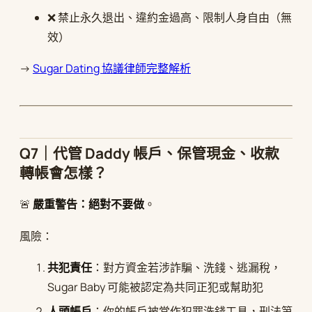
❌ 禁止永久退出、違約金過高、限制人身自由（無
效）
→
Sugar Dating 協議律師完整解析
Q7｜代管 Daddy 帳戶、保管現金、收款
轉帳會怎樣？
🚨
嚴重警告：絕對不要做
。
風險：
共犯責任
：對方資金若涉詐騙、洗錢、逃漏稅，
Sugar Baby 可能被認定為共同正犯或幫助犯
人頭帳戶
：你的帳戶被當作犯罪洗錢工具，刑法第