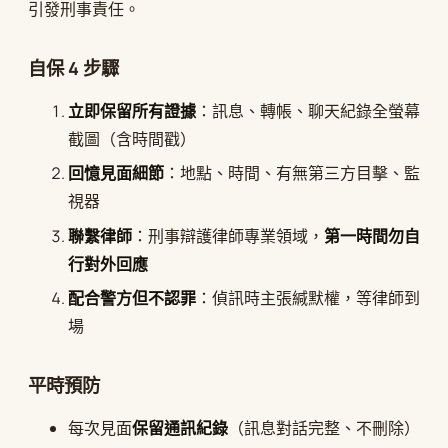
引發刑事責任。
自保 4 步驟
立即保留所有證據
：訊息、轉帳、聊天紀錄全螢幕
截圖（含時間戳）
回憶見面細節
：地點、時間、有無第三方目擊、監
視器
聯繫律師
：刑事辯護律師專業領域，
第一時間勿自
行對外回應
配合警方但不認罪
：偵訊時主張緘默權，等律師到
場
平時預防
每次見面
保留通訊紀錄
（訊息對話完整、不刪除）