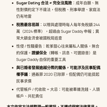
Sugar Dating 合法 ≠ 完全沒風險
：成年自願、無
性對價約定下不違法，但稅務、刑事舉證、家庭法
仍有地雷
稅務最容易踩
：以贈與處理時每人每年免稅額 244
萬（2024 標準），超過由 Sugar Daddy 申報；異
常大額金流會被國稅局追查
性侵 / 性騷擾告：乾爹甜心往來屬私人關係，無合
約保護。
證據保全
（轉帳、訊息、可選錄音）是
Sugar Daddy 自保的重要工具
與已婚者發展逾越分際的關係，可能涉及民事配偶
權爭議
：通姦罪 2020 已除罪，但配偶仍可能提起
民事求償
代管帳戶 / 代收款 = 大忌：可能被牽連洗錢、人頭
帳戶、共犯責任
本文依官方法規整理一般資訊，不構成個案法律意見。