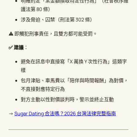
明確約定「某金額換取特定性行為」（社會秩序維
護法第 80 條）
涉及脅迫、囚禁（刑法第 302 條）
⚠️ 即觸犯刑事責任，且雙方都可能受罰。
✅ 建議
：
避免在訊息中直接寫「X 萬換 Y 次性行為」這類字
樣
包月津貼、車馬費以「陪伴與時間報酬」為對價，
不直接對應特定行為
對方主動以性對價談判時，警示並終止互動
→
Sugar Dating 合法嗎？2026 台灣法律完整指南