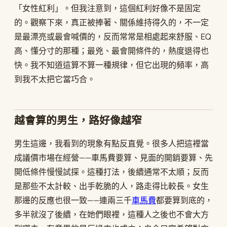
「女性紅利」。但我注意到，這個紅利好像不是固定
的。觀察下來，真正被捧著、關係維持得久的，不一定
是最漂亮或最會喊價的，反而常常是相處起來舒服、EQ
高、懂分寸的那種；最兇、最會開條件的，熱度退得也
快。我不知道這算不算一種規律，但它出現的頻率，高
到我不太把它當巧合。
越會算的男生，路好像越窄
男生這邊，我看到的現象有點反直覺。很多人把這裡當
成議價市場在經營——車馬費要算、見面的開銷要算、先
開低條件慢慢試探。這種打法，後續通常不太順；反而
是那些不太計較、出手乾脆的人，路走得比較長。女生
那邊的反應也很一致——連兩三千
車馬費
都要算到底的，
多半就沒了後續，在她們眼裡，這種人之後也不會大方