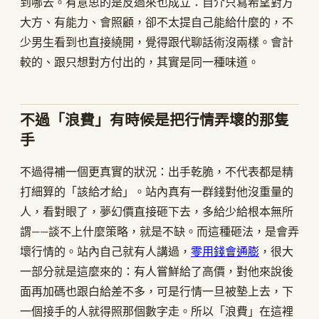
到哪去。有意思的是反過來也成立：自介只寫希望對方
大方、有能力、會照顧，卻不太提自己能給什麼的，不
少男生看到也直接繞開，覺得跟代聊話術沒兩樣。會計
較的、跟只想對方付出的，其實是同一種味道。
不過「浪費」有時候是把行情弄壞的那隻
手
不過得補一個更真實的狀況：出手乾脆，不代表都是精
打細算的「該給才給」。站內真有一群錢對他沒重量的
人，看對眼了，夢幻價直接砸下去，多給少給根本無所
謂——談不上什麼策略，就是不缺。而這種砸法，是會弄
壞行情的。站內自己就有人講過，
零用錢會通膨
，很大
一部分就是這麼來的：有人嘗鮮給了高價，對他來說後
面再加碼也跟白給差不多，可是行情一旦被墊上去，下
一個接手的人就得照那個數字走。所以「浪費」在這裡