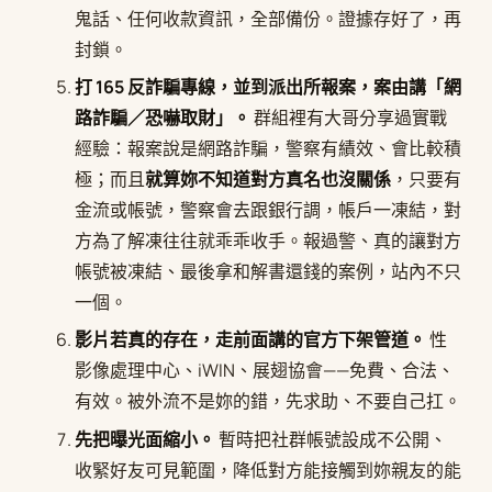
鬼話、任何收款資訊，全部備份。證據存好了，再
封鎖。
打 165 反詐騙專線，並到派出所報案，案由講「網
路詐騙／恐嚇取財」。
群組裡有大哥分享過實戰
經驗：報案說是網路詐騙，警察有績效、會比較積
極；而且
就算妳不知道對方真名也沒關係
，只要有
金流或帳號，警察會去跟銀行調，帳戶一凍結，對
方為了解凍往往就乖乖收手。報過警、真的讓對方
帳號被凍結、最後拿和解書還錢的案例，站內不只
一個。
影片若真的存在，走前面講的官方下架管道。
性
影像處理中心、iWIN、展翅協會——免費、合法、
有效。被外流不是妳的錯，先求助、不要自己扛。
先把曝光面縮小。
暫時把社群帳號設成不公開、
收緊好友可見範圍，降低對方能接觸到妳親友的能