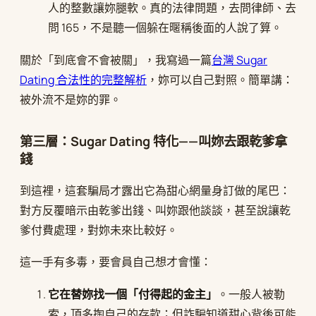
人的整數讓妳腿軟。真的法律問題，去問律師、去
問 165，不是聽一個躲在暱稱後面的人說了算。
關於「到底會不會被關」，我寫過一篇
台灣 Sugar
Dating 合法性的完整解析
，妳可以自己對照。簡單講：
被外流不是妳的罪。
第三層：Sugar Dating 特化——叫妳去跟乾爹拿
錢
到這裡，這套騙局才露出它為甜心網量身訂做的尾巴：
對方反覆暗示由乾爹出錢、叫妳跟他談談，甚至說讓乾
爹付費處理，對妳未來比較好。
這一手有多毒，要會員自己想才會懂：
它在替妳找一個「付得起的金主」
。一般人被勒
索，頂多掏自己的存款；但詐騙知道甜心背後可能