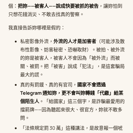
個：
把妳——被害人——說成快要被抓的被告
，讓妳怕到
只想花錢消災、不敢去找真的警察。
我直接告訴妳哪裡是假的：
私密影像外流，
外流的人才是加害者
（可能涉及散
布性影像、妨害秘密、恐嚇取財）。被拍、被外流
的妳是被害人，被害人不會因為「被外流」而被
關、被罰。把「被害」說成「犯法」，是這套騙局
最大的謊。
真的有罰鍰、真的有官司，
國家不會透過
Telegram 通知妳，更不會叫妳轉錢「代繳」給某
個陌生人
。「給國家」這三個字，是詐騙最愛用的
擋箭牌——因為聽起來很大、很官方，妳就不敢多
問。
「法條規定罰 30 萬」這種講法，是故意報一個唬