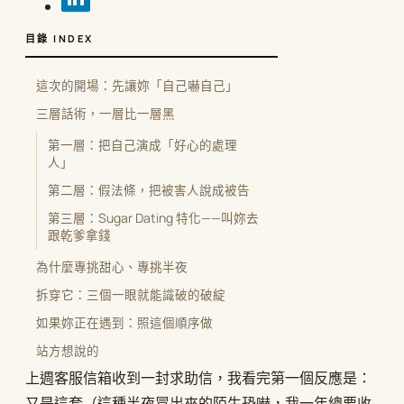
目錄 INDEX
這次的開場：先讓妳「自己嚇自己」
三層話術，一層比一層黑
第一層：把自己演成「好心的處理
人」
第二層：假法條，把被害人說成被告
第三層：Sugar Dating 特化——叫妳去
跟乾爹拿錢
為什麼專挑甜心、專挑半夜
拆穿它：三個一眼就能識破的破綻
如果妳正在遇到：照這個順序做
站方想說的
上週客服信箱收到一封求助信，我看完第一個反應是：
又是這套（這種半夜冒出來的陌生恐嚇，我一年總要收