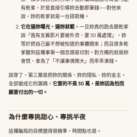
有乾爹，於是直接引導妳去動那筆錢——對他來
說，妳的乾爹就是一台提款機。
它在逼妳曝光、逼妳就範
。一旦妳真的跑去跟乾爹
說「我有支舊影片要被外流、要 30 萬處理」，妳
等於把自己最不想被知道的事攤開來；而且很多乾
爹聽到這種事第一個念頭是切割。對方賭的就是妳
會慌、會為了「不讓事情鬧大」而乖乖湊錢。
說穿了，第三層是把妳的關係、妳的隱私、妳的金主，
全部變成它的籌碼。
它要的不是 30 萬，是妳因為怕而
願意付出的一切。
為什麼專挑甜心、專挑半夜
這種騙局的目標選得很精準，時間點也是。