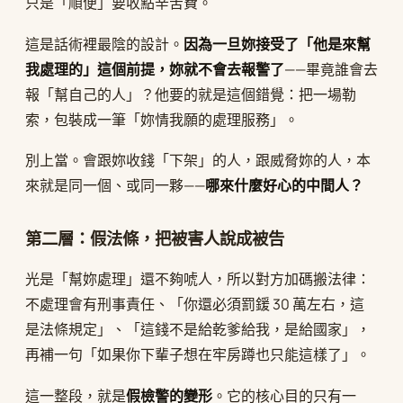
只是「順便」要收點辛苦費。
這是話術裡最陰的設計。
因為一旦妳接受了「他是來幫
我處理的」這個前提，妳就不會去報警了
——畢竟誰會去
報「幫自己的人」？他要的就是這個錯覺：把一場勒
索，包裝成一筆「妳情我願的處理服務」。
別上當。會跟妳收錢「下架」的人，跟威脅妳的人，本
來就是同一個、或同一夥——
哪來什麼好心的中間人？
第二層：假法條，把被害人說成被告
光是「幫妳處理」還不夠唬人，所以對方加碼搬法律：
不處理會有刑事責任、「你還必須罰鍰 30 萬左右，這
是法條規定」、「這錢不是給乾爹給我，是給國家」，
再補一句「如果你下輩子想在牢房蹲也只能這樣了」。
這一整段，就是
假檢警的變形
。它的核心目的只有一