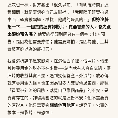
這次也一樣。對方搬出「很久以前」「有明確時間」這
種細節，就是要讓妳自己去腦補：「我那陣子確實拍過
東西／確實被騙過，糟糕，他講的是真的。」
但妳冷靜
想一下——一個真的握有妳影片、真要害妳的人，會先跑
來跟妳預告嗎？
他要的從頭到尾只有一個字：錢。預
告，是因為他需要妳怕；他需要妳怕，是因為他手上其
實沒有妳以為的那把刀。
我會這樣講不是安慰妳。在這個圈子裡，傳照片、傳影
片換零用金的甜心不在少數——站內就有人直白寫過，傳
照片的收益其實不差，遇到幾個答應不外流的，放心傳
就有零用金入帳。也正因為很多人確實傳過東西，那種
「冒著被外流的風險、感覺自己像個商品」的不安，是
真實存在的。詐騙集團吃的就是這份不安：他不需要真
的有影片，他只需要妳
相信他可能有
。說穿了，它賣的
根本不是影片，是恐懼。