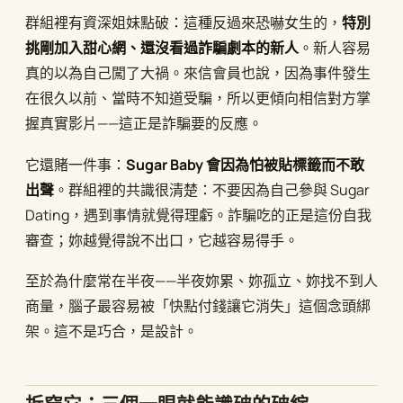
群組裡有資深姐妹點破：這種反過來恐嚇女生的，
特別
挑剛加入甜心網、還沒看過詐騙劇本的新人
。新人容易
真的以為自己闖了大禍。來信會員也說，因為事件發生
在很久以前、當時不知道受騙，所以更傾向相信對方掌
握真實影片——這正是詐騙要的反應。
它還賭一件事：
Sugar Baby 會因為怕被貼標籤而不敢
出聲
。群組裡的共識很清楚：不要因為自己參與 Sugar
Dating，遇到事情就覺得理虧。詐騙吃的正是這份自我
審查；妳越覺得說不出口，它越容易得手。
至於為什麼常在半夜——半夜妳累、妳孤立、妳找不到人
商量，腦子最容易被「快點付錢讓它消失」這個念頭綁
架。這不是巧合，是設計。