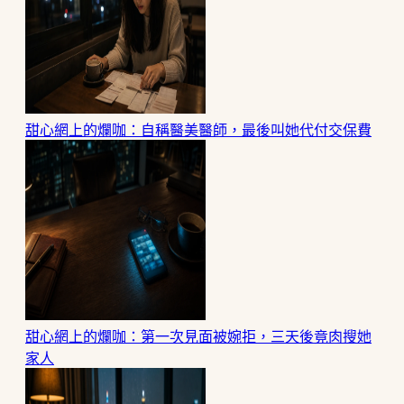
甜心網上的爛咖：自稱醫美醫師，最後叫她代付交保費
甜心網上的爛咖：第一次見面被婉拒，三天後竟肉搜她
家人