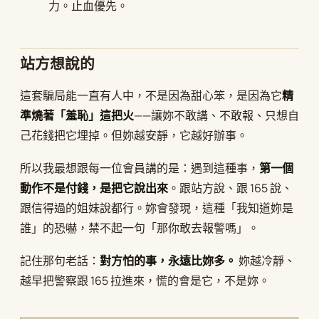
力。止血優先。
站方想說的
這套騙局能一直有人中，不是因為甜心笨，是因為它
精
準燒著「羞恥」這把火
——讓妳不敢講、不敢報、只想自
己花錢把它埋掉。但妳越安靜，它越好辦事。
所以我最想跟每一位會員講的是：遇到這種事，
第一個
動作不是付錢，是把它說出來
。跟站方說、跟 165 說、
跟信得過的姐妹說都行。妳會發現，這種「我知道妳是
誰」的恐嚇，禁不起一句「那你敢去報警嗎」。
記住那句老話：
對方怕的事，永遠比妳多。
妳越冷靜、
越早把警察跟 165 拉進來，慌的會是它，不是妳。