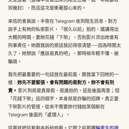
到幾封），而且這次是衝著甜心來的。
來信的會員說，半夜在 Telegram 收到陌生訊息，對方
說手上有她的私密影片，「很久以前」拍的、還講得出
大概的時間，要她花錢「下架」，否則影片流出她會有
刑事責任。她跟我說的原話我記得很清楚——因為時間太
久了，她想說「應該是真的吧」，那時候年輕不懂、被
騙過。
我先把最重要的一句話放在最前面，跟我當下回她的一
樣：
妳先不要緊張，會有問題的是對方，妳不會有刑
責。
影片到底是真是假、是誰拍的，這些後面再查；但
「花錢下架」這四個字，本身就是詐騙的招牌。真正要
下架影片的管道，從來不需要妳付錢給某個躲在
Telegram 後面的「處理人」。
這篇就把這套劇本拆給妳看。它跟之前那種
騙男生的視