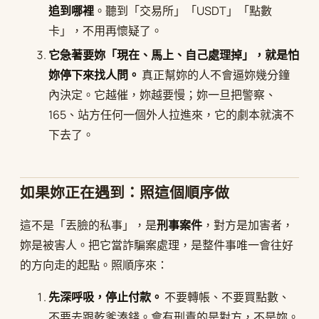
追到哪裡
。聽到「交易所」「USDT」「點數
卡」，不用再懷疑了。
它急著要妳「現在、馬上、自己處理掉」，就是怕
妳停下來找人問。
真正幫妳的人不會逼妳幾分鐘
內決定。它越催，妳越要慢；妳一旦把警察、
165、站方任何一個外人拉進來，它的劇本就演不
下去了。
如果妳正在遇到：照這個順序做
這不是「丟臉的私事」，是
刑事案件
，對方是加害者，
妳是被害人。把它當詐騙案處理，是整件事唯一會往好
的方向走的起點。照順序來：
先深呼吸，停止付款。
不要轉帳、不要買點數、
不要去跟乾爹湊錢。會有刑責的是對方，不是妳。