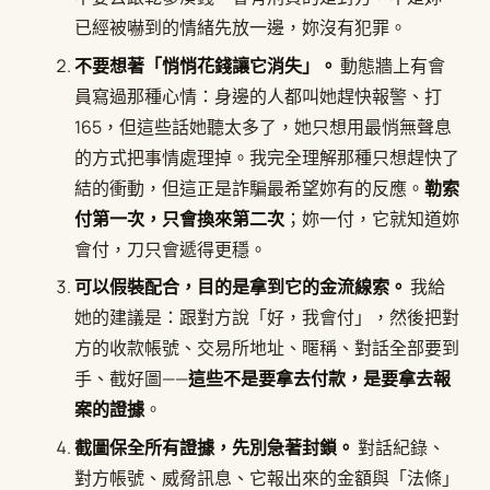
已經被嚇到的情緒先放一邊，妳沒有犯罪。
不要想著「悄悄花錢讓它消失」。
動態牆上有會
員寫過那種心情：身邊的人都叫她趕快報警、打
165，但這些話她聽太多了，她只想用最悄無聲息
的方式把事情處理掉。我完全理解那種只想趕快了
結的衝動，但這正是詐騙最希望妳有的反應。
勒索
付第一次，只會換來第二次
；妳一付，它就知道妳
會付，刀只會遞得更穩。
可以假裝配合，目的是拿到它的金流線索。
我給
她的建議是：跟對方說「好，我會付」，然後把對
方的收款帳號、交易所地址、暱稱、對話全部要到
手、截好圖——
這些不是要拿去付款，是要拿去報
案的證據
。
截圖保全所有證據，先別急著封鎖。
對話紀錄、
對方帳號、威脅訊息、它報出來的金額與「法條」