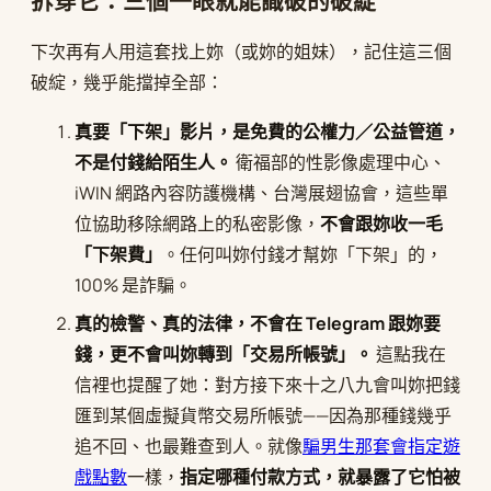
拆穿它：三個一眼就能識破的破綻
下次再有人用這套找上妳（或妳的姐妹），記住這三個
破綻，幾乎能擋掉全部：
真要「下架」影片，是免費的公權力／公益管道，
不是付錢給陌生人。
衛福部的性影像處理中心、
iWIN 網路內容防護機構、台灣展翅協會，這些單
位協助移除網路上的私密影像，
不會跟妳收一毛
「下架費」
。任何叫妳付錢才幫妳「下架」的，
100% 是詐騙。
真的檢警、真的法律，不會在 Telegram 跟妳要
錢，更不會叫妳轉到「交易所帳號」。
這點我在
信裡也提醒了她：對方接下來十之八九會叫妳把錢
匯到某個虛擬貨幣交易所帳號——因為那種錢幾乎
追不回、也最難查到人。就像
騙男生那套會指定遊
戲點數
一樣，
指定哪種付款方式，就暴露了它怕被