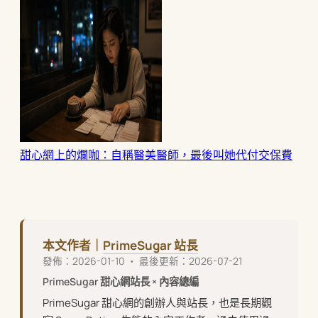
甜心網上的爛咖：自稱醫美醫師，最後叫她代付交保費
本文作者｜
PrimeSugar 站長
發佈：2026-01-10 ・ 最後更新：2026-07-21
PrimeSugar 甜心網站長 × 內容總編
PrimeSugar 甜心網的創辦人與站長，也是長期觀