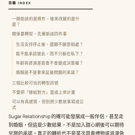
目錄 INDEX
一開始談的是條件，後來改變的是什
麼？
關係要轉型，先重新談四件事
生活支持停止後，還願不願意相處？
能不能承認彼此，而不只躲在私下？
年齡與資源差距會不會變成決策權？
婚姻是不是拿來延後問題的承諾？
三個比較可信的轉型訊號
不要把「嫁給對方」當成上岸計畫
可以有真感情，但別把少數故事寫成公
式
Sugar Relationship 的確可能發展成一般伴侶，甚至走
到婚姻，但這是少數結果，不是加入甜心網後可以期待
兌現的承諾。真正的轉折也不是某次昂貴禮物或浪漫急