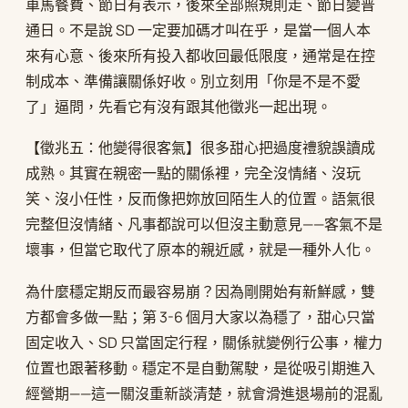
車馬餐費、節日有表示，後來全部照規則走、節日變普
通日。不是說 SD 一定要加碼才叫在乎，是當一個人本
來有心意、後來所有投入都收回最低限度，通常是在控
制成本、準備讓關係好收。別立刻用「你是不是不愛
了」逼問，先看它有沒有跟其他徵兆一起出現。
【徵兆五：他變得很客氣】很多甜心把過度禮貌誤讀成
成熟。其實在親密一點的關係裡，完全沒情緒、沒玩
笑、沒小任性，反而像把妳放回陌生人的位置。語氣很
完整但沒情緒、凡事都說可以但沒主動意見——客氣不是
壞事，但當它取代了原本的親近感，就是一種外人化。
為什麼穩定期反而最容易崩？因為剛開始有新鮮感，雙
方都會多做一點；第 3-6 個月大家以為穩了，甜心只當
固定收入、SD 只當固定行程，關係就變例行公事，權力
位置也跟著移動。穩定不是自動駕駛，是從吸引期進入
經營期——這一關沒重新談清楚，就會滑進退場前的混亂