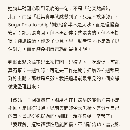
這幾年聽甜心聊到最痛的一句，不是「他突然說結
束」，而是「我其實早就感覺到了，只是不敢承認」。
Sugar Relationship 的收尾多半不是大吵，而是慢慢變
安靜：訊息還會回，但不再延伸；約還會約，但不再期
待；錢還照給，卻少了心意。早一點看懂，不是為了抓
住對方，而是避免把自己耗到最後才醒。
判斷重點永遠不是單次慢回，是模式。一次取消，可能
真有事；一週忙碌，可能是工作週期；連續 3-4 週都只
剩妳主動，那就是訊號。我把退場前最常見的 5 個安靜
徵兆整理出來：
【徵兆一：回覆還在，溫度不在】最早的變化通常不是
不回，是回得很薄。以前會問妳今天怎樣、會分享自己
的事、會記得妳提過的小細節，現在只剩「辛苦了」
「我理解」這種禮貌性功能回覆，不開新話題，需要妳