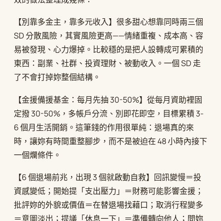
【別靠多金主，靠多元收入】很多甜心想靠同時兩三個
SD 分散風險，其實風險更高——情緒重複、成本高、容
易被發現、心力爆掉。比較穩的是把人設轉成可累積的
東西：副業、社群、投資理財、被動收入。一個 SD 走
了不會打掉妳整個結構。
【金援備援基金：每月先抽 30-50%】從每月資助裡固
定撥 30-50%，多帳戶分流、別即花即空，目標累積 3-
6 個月生活開銷。這筆錢的作用很單純：退場真的來
時，讓妳有時間重整腳步，而不是被迫在 48 小時內接下
一個爛條件。
【6 個退場前兆，出現 3 個就啟動自救】回訊變慢＝投
資感變低；開始提「支出壓力」＝財務可能影響金援；
批評妳的外貌或價值＝在替退場找藉口；取消行程變多
＝意圖淡出；提議「休息一下」＝準備轉向他人；問妳