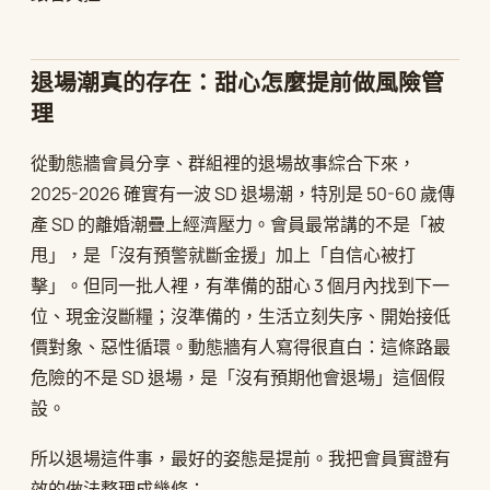
退場潮真的存在：甜心怎麼提前做風險管
理
從動態牆會員分享、群組裡的退場故事綜合下來，
2025-2026 確實有一波 SD 退場潮，特別是 50-60 歲傳
產 SD 的離婚潮疊上經濟壓力。會員最常講的不是「被
甩」，是「沒有預警就斷金援」加上「自信心被打
擊」。但同一批人裡，有準備的甜心 3 個月內找到下一
位、現金沒斷糧；沒準備的，生活立刻失序、開始接低
價對象、惡性循環。動態牆有人寫得很直白：這條路最
危險的不是 SD 退場，是「沒有預期他會退場」這個假
設。
所以退場這件事，最好的姿態是提前。我把會員實證有
效的做法整理成幾條：