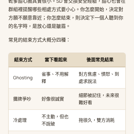
乾爹甜心圈其實很小。SD 會交換安全經驗，甜心也會在
群組裡提醒哪些相處方式要小心。你怎麼開始，決定對
方願不願意靠近；你怎麼結束，則決定下一個人聽到你
的名字時，是放心還是皺眉。
常見的結束方式大概分四種：
結束方式
當下看起來
後面常見結果
省事、不用解
對方焦慮、憤怒、到
Ghosting
釋
處求說法
細節被記住，未來很
攤牌爭吵
好像很誠實
難好看
不主動，但也
冷處理
拖很久，雙方消耗
不說破