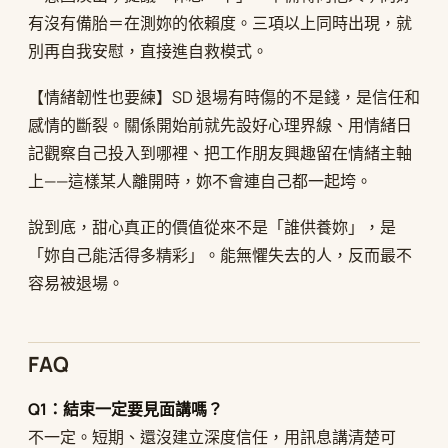
有沒有備胎＝在測妳的依賴度。三項以上同時出現，就
別再自我安慰，直接進自救模式。
【情緒韌性也要練】SD 退場有時傷的不是錢，是信任和
感情的斷裂。關係開始前就先設好心理界線、用情緒日
記觀察自己投入到哪裡、把工作朋友興趣留在情緒主軸
上——這樣某人離開時，妳不會連自己都一起垮。
說到底，甜心真正的價值從來不是「誰供養妳」，是
「妳自己能活得多精彩」。能無懼失去的人，反而最不
容易被退場。
FAQ
Q1：結束一定要見面講嗎？
不一定。短期、還沒建立深度信任，用訊息講清楚可