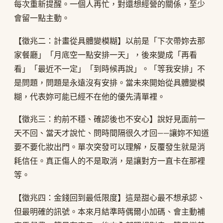
每次重新提醒。一個人再忙，對還想經營的關係，至少
會留一點主動。
【徵兆二：計畫從具體變模糊】以前是「下次帶妳去那
家餐廳」「月底空一點安排一天」，後來變成「再看
看」「最近不一定」「到時候再說」。「等我安排」不
是問題，問題是永遠沒有安排。當未來開始從具體變模
糊，代表妳可能已經不在他的優先清單裡。
【徵兆三：約前不穩、確認後也不安心】說好見面前一
天不回、當天才說忙、問時間隔很久才回——讓妳不知道
要不要化妝出門。單次突發可以理解，反覆發生就是消
耗信任。真正傷人的不是取消，是讓對方一直卡在那裡
等。
【徵兆四：金錢回到最低限度】這是甜心最不想承認、
但最明確的訊號。本來月結準時偶爾小加碼、會主動補