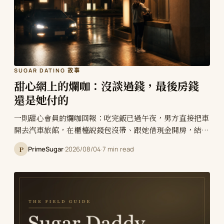
SUGAR DATING 故事
甜心網上的爛咖：沒談過錢，最後房錢
還是她付的
一則甜心會員的爛咖回報：吃完飯已過午夜，男方直接把車
開去汽車旅館，在櫃檯說錢包沒帶、跟她借現金開房，結束
後零用沒給，墊的房錢也沒還。這類情況的起點通常是見面
P
PrimeSugar
·
2026/08/04
·
7 min read
前沒有把金額談定——女方不好意思開口、預設對方會主動
給，男方則因為沒有人提，就當成在談戀愛。