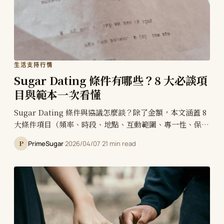
生活支持行情
Sugar Dating 條件有哪些？8 大必談項
目與範本一次看懂
Sugar Dating 條件與協議怎麼談？除了金額，本文涵蓋 8
大條件項目（頻率、時段、地點、互動範圍、專一性、保
密、聯絡方式、終止條件）+ 條件清單範本（甜心 / SD 雙
P
PrimeSugar
·
2026/04/07
·
21 min read
版本）+ 台灣糖爹甜心「協議」怎麼運作（講好＋留紀錄）
+ 5 個常見糾紛案例 + 8 題 FAQ，讓關係從第一天就避開後
續糾紛。