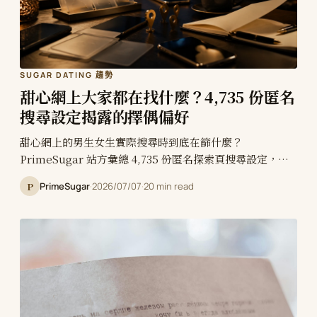
SUGAR DATING 趨勢
甜心網上大家都在找什麼？4,735 份匿名
搜尋設定揭露的擇偶偏好
甜心網上的男生女生實際搜尋時到底在篩什麼？
PrimeSugar 站方彙總 4,735 份匿名探索頁搜尋設定，發
現地點是壓倒性第一條件、男生用年齡上限篩而女生用下限
P
PrimeSugar
·
2026/07/07
·
20 min read
篩、女生偏月結男生偏單次。這是第一份用「實際篩選行
為」而非問卷的 Sugar Dating 擇偶偏好報告——
PrimeSugar 甜心網。