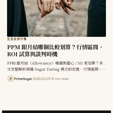
生活支持行情
PPM 跟月結哪個比較划算？行情區間、
ROI 試算與談判時機
PPM 跟月結（Allowance）哪個對甜心 / SD 更划算？本
文完整解析兩種 Sugar Dating 模式的定義、行情區間、成
本結構、適合階段、轉換時機 + 真實 ROI 試算 + 8 種談判
P
PrimeSugar
·
2026/02/23
·
16 min read
話術範例 + 風險控管原則 + 8 題 FAQ。新手到老手都該讀
的條件選擇與談判節奏完整指南。