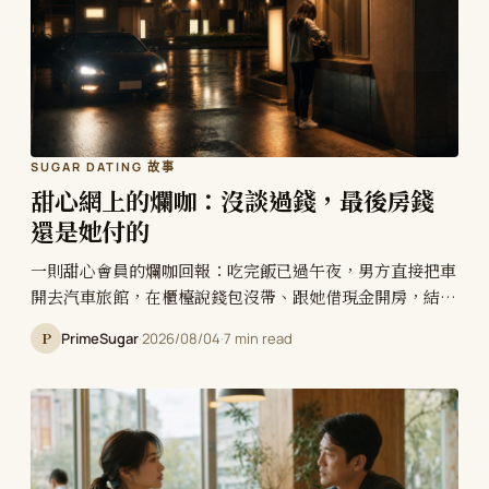
SUGAR DATING 故事
甜心網上的爛咖：沒談過錢，最後房錢
還是她付的
一則甜心會員的爛咖回報：吃完飯已過午夜，男方直接把車
開去汽車旅館，在櫃檯說錢包沒帶、跟她借現金開房，結束
後零用沒給，墊的房錢也沒還。這類情況的起點通常是見面
P
PrimeSugar
·
2026/08/04
·
7 min read
前沒有把金額談定——女方不好意思開口、預設對方會主動
給，男方則因為沒有人提，就當成在談戀愛。