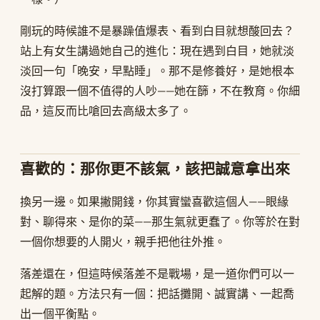
剛玩的時候誰不是暴躁值爆表、看到白目就想酸回去？
站上有女生講過她自己的進化：現在遇到白目，她就淡
淡回一句「晚安，早點睡」。那不是修養好，是她根本
沒打算跟一個不值得的人吵——她在篩，不在教育。你細
品，這反而比嗆回去高級太多了。
喜歡的：那你更不該氣，該把誠意拿出來
換另一邊。如果撇開錢，你其實蠻喜歡這個人——眼緣
對、聊得來、是你的菜——那生氣就更蠢了。你等於在對
一個你想要的人開火，親手把他往外推。
落差還在，但這時候落差不是戰場，是一道你們可以一
起解的題。方法只有一個：把話攤開、誠實講、一起喬
出一個平衡點。