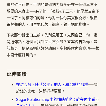
會吵架不可怕。可怕的是你把力氣全砸在一個你其實不
想要的人身上——為了他一句話氣了三天，他早就去密下
一個了。同樣可怕的是，你對一個你其實很喜歡、很值
得經營的人，用生氣代替了誠實，親手把他推遠。
下次那句話出口之前，先別急著回。先問自己一句：撇
開這句話，這個人我到底喜不喜歡？答案會告訴你，是
該轉身，還是該把話好好講開。多數時候你會發現——根
本沒什麼好氣的。
延伸閱讀
在甜心網，吵「公平」的人，和沉默的那群
——關
於錢的比較，這篇拆得更細。
Sugar Relationship 中的情緒勞動：誰在付出看不
見的成本？
——暈船怎麼自救、情緒勒索的紅旗長