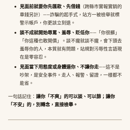
見面前就要你先匯款、先借錢
（跨縣市實報實銷的
車錢另計）——詐騙的起手式，站方一被檢舉就標
警示帳戶，你更該立刻退。
談不成就開始辱罵、羞辱、貶低你
——「你很髒」
「你這種也敢開價」。談不攏就談不攏，會下頭去
羞辱你的人，本質就有問題，站規對污辱性言語現
在是零容忍。
見面當下用態度或身體逼你、不讓你走
——這不是
吵架，是安全事件。走人、報警、留證，一樣都不
能省。
一句話記住：
讓你「不爽」的可以談、可以篩；讓你
「不安」的，別轉念，直接檢舉。