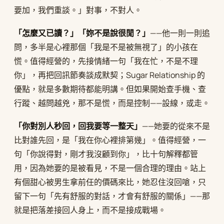
要加，我們重談。」對事，不對人。
「怎麼又已讀？」「妳不是說很閒？」
——他一則一則追
問，多半是心裡那個「我是不是被無視了」的小孩在
慌。值得經營的，先接情緒一句「我在忙，不是不理
你」，再把回訊節奏談成默契；Sugar Relationship 的
優點，就是多數期待都能明講。但如果開始查手機、查
行蹤、越問越兇，那不是慌，而是控制——設線，或走。
「你對別人秒回，回我要等一整天」
——她要的從來不是
比對誰先回，是「我在你心裡排第幾」。值得經營，一
句「你說得對，剛才我沒顧到你」，比十句解釋都管
用，因為她要的是被看見，不是一個合理的理由。站上
有個甜心被男生拿前任的價碼來比，她忍住沒回嗆，只
留下一句「先有舒服的對話，才會有舒服的關係」——那
就是把落差接回人身上，而不是接成戰場。