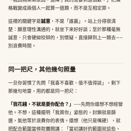
格戰變成兩個人一起算一道題，而不是互相定罪。
這裡的關鍵字是
誠意
，不是「誰贏」。站上分得很清
楚：願意理性溝通的，就坐下來好好談；至於那種毫無
誠意、只會硬拗狡辯的，別懷疑，直接歸到上一類去——
別浪費時間。
同一把尺，其他幾句照量
一旦你習慣了先問「我喜不喜歡、值不值得談」，剩下
那幾句地雷，用的都是同一把尺：
「我花錢，不就是要你配合？」
——先問你還想不想經營
他。不想，這種擺明「我買你」姿態的，封鎖就是篩
選，氣他等於浪費你的表情。還想（他只是嘴硬），就
把配合範圍當條款攤開講：「當初講好的範圍就這些，