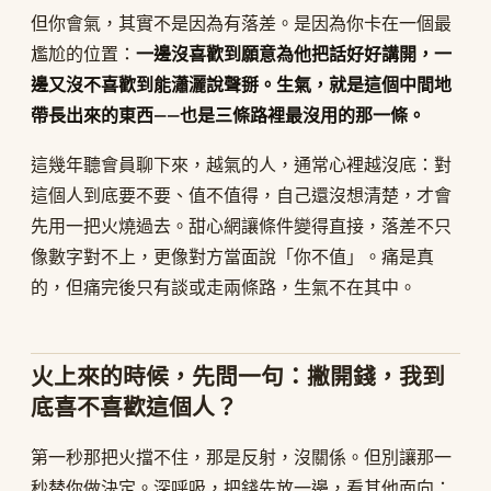
但你會氣，其實不是因為有落差。是因為你卡在一個最
尷尬的位置：
一邊沒喜歡到願意為他把話好好講開，一
邊又沒不喜歡到能瀟灑說聲掰。生氣，就是這個中間地
帶長出來的東西——也是三條路裡最沒用的那一條。
這幾年聽會員聊下來，越氣的人，通常心裡越沒底：對
這個人到底要不要、值不值得，自己還沒想清楚，才會
先用一把火燒過去。甜心網讓條件變得直接，落差不只
像數字對不上，更像對方當面說「你不值」。痛是真
的，但痛完後只有談或走兩條路，生氣不在其中。
火上來的時候，先問一句：撇開錢，我到
底喜不喜歡這個人？
第一秒那把火擋不住，那是反射，沒關係。但別讓那一
秒替你做決定。深呼吸，把錢先放一邊，看其他面向：