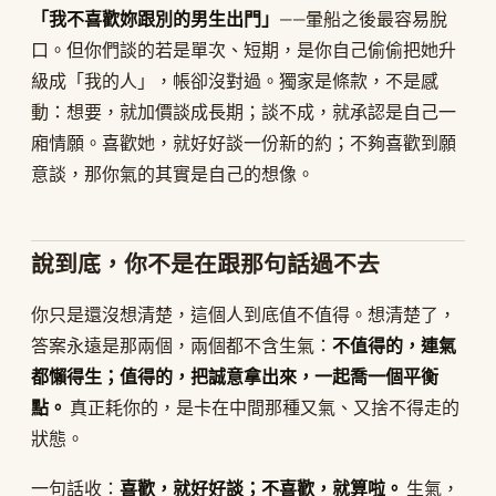
「我不喜歡妳跟別的男生出門」
——暈船之後最容易脫
口。但你們談的若是單次、短期，是你自己偷偷把她升
級成「我的人」，帳卻沒對過。獨家是條款，不是感
動：想要，就加價談成長期；談不成，就承認是自己一
廂情願。喜歡她，就好好談一份新的約；不夠喜歡到願
意談，那你氣的其實是自己的想像。
說到底，你不是在跟那句話過不去
你只是還沒想清楚，這個人到底值不值得。想清楚了，
答案永遠是那兩個，兩個都不含生氣：
不值得的，連氣
都懶得生；值得的，把誠意拿出來，一起喬一個平衡
點。
真正耗你的，是卡在中間那種又氣、又捨不得走的
狀態。
一句話收：
喜歡，就好好談；不喜歡，就算啦。
生氣，