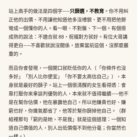
站上高手的做法是四個字——
只篩選，不教育
。你不用糾
正他的出價、不用讓他知道他多沒禮貌、更不用把他掰
彎成一個懂你的人。看一眼、不對盤、下一個。有個很
成熟的說法：不適合就 88，祝福對方就好。有位大哥講
得更白——不喜歡就說沒關係，放棄當前這個，沒那麼嚴
重的。
而且你會發現，一個開口就貶低你的人（「你條件也沒
多好」「別人比你便宜」「你不要太高估自己」），本
身就是最好的篩子。站上一個很清醒的女生看得透：會
靠打壓你來拿談判優勢的人，本來就不值得繼續——他不
是在幫你估價，他在暴露他自己。所以他嫌貴也好、嫌
窮也好，你連氣都省了，他等於幫你篩掉他自己。（群
組裡那句「窮的是她，不是我」就是這個道理：一個知
道自己價值的人，別人出低價傷不到他分毫；你當然也
一樣。）