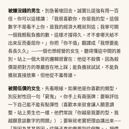
被嫌沒錢的男生
，別急著嗆回去。誠實比逞強有用一百
倍，你可以這樣講：「我很喜歡你，你是我的型。這個
數字不是看不上你，是我的經濟大概就到這；我寧可開
一個我輕鬆負擔的數，這樣才撐得久、才不會哪天給不
出來反而委屈你。」你把「你不值」翻譯成「我想要能
長長久久」——一個也想經營的女生，聽得懂這中間的差
別。站上一個大哥的邏輯很實在：他從不殺價，因為殺
價是把對方的尊嚴放在地上踩；能負擔就試試，不能負
擔就直接放棄，但他從不羞辱誰。
被開低價的女生
，先看眼緣。如果他是你喜歡的類型，
別反射性回一句「窮鬼」。你手上有兩張牌：要嘛評估
一下自己能不能有點彈性（喜歡本來就會讓人願意調
整，站上男生也一樣，他們常說「你越是我要的型，我
越願意談數字的問題」）；要嘛就老實把理由講出來——
「我因為某某原因，這陣子真的需要到這個數。」把價