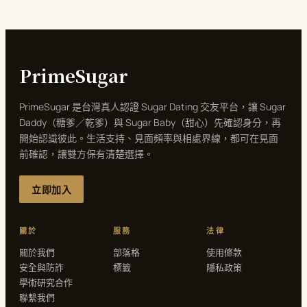
PrimeSugar
PrimeSugar 是台灣真人認證 Sugar Dating 交友平台，讓 Sugar
Daddy（糖爹／乾爹）與 Sugar Baby（甜心）先確認身分，再
開始認識彼此。生活支持、見面頻率與相處界線，都可在見面
前確認，讓雙方保有清楚選擇。
立即加入
關於
服務
法律
關於我們
部落格
使用條款
安全與防詐
標籤
隱私政策
學術研究合作
聯繫我們