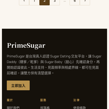
…
‹
1
2
3
6
›
PrimeSugar
PrimeSugar 是台灣真人認證 Sugar Dating 交友平台，讓 Sugar
Daddy（糖爹／乾爹）與 Sugar Baby（甜心）先確認身分，再
開始認識彼此。生活支持、見面頻率與相處界線，都可在見面
前確認，讓雙方保有清楚選擇。
立即加入
關於
服務
法律
關於我們
部落格
使用條款