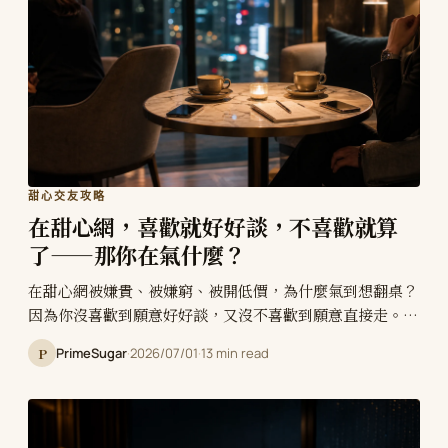
甜心交友攻略
在甜心網，喜歡就好好談，不喜歡就算
了——那你在氣什麼？
在甜心網被嫌貴、被嫌窮、被開低價，為什麼氣到想翻桌？
因為你沒喜歡到願意好好談，又沒不喜歡到願意直接走。先
撇開錢問一句：這個人其他面向，我到底喜不喜歡？不喜歡
P
PrimeSugar
·
2026/07/01
·
13 min read
就換下一個；喜歡就把落差攤開談。