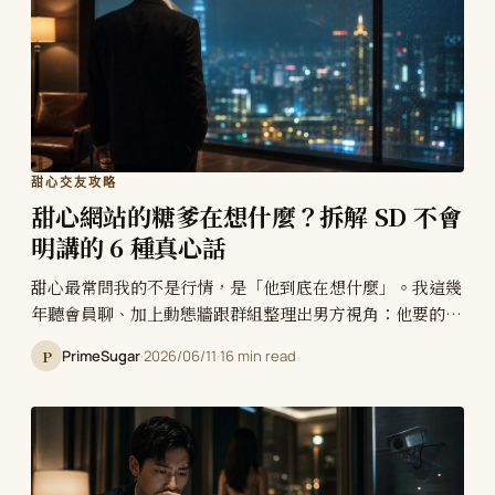
甜心交友攻略
甜心網站的糖爹在想什麼？拆解 SD 不會
明講的 6 種真心話
甜心最常問我的不是行情，是「他到底在想什麼」。我這幾
年聽會員聊、加上動態牆跟群組整理出男方視角：他要的其
實不是身體，是情緒價值、是逃離婚姻的「理所當然」、是
P
PrimeSugar
·
2026/06/11
·
16 min read
「沒有壓力」的被需要感。6 種 SD 不會明講的真心話一次
拆給妳，順便講他們在怕什麼、怎麼用這些去篩人。