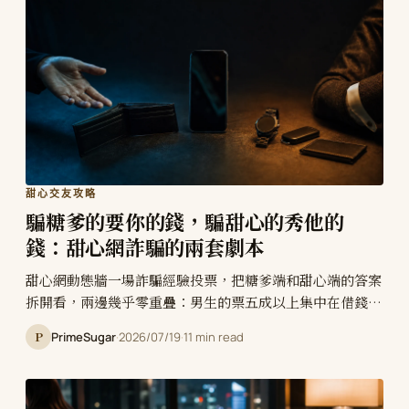
甜心交友攻略
騙糖爹的要你的錢，騙甜心的秀他的
錢：甜心網詐騙的兩套劇本
甜心網動態牆一場詐騙經驗投票，把糖爹端和甜心端的答案
拆開看，兩邊幾乎零重疊：男生的票五成以上集中在借錢預
支，女生的票七成落在裝闊人設。這篇拆解 Sugar Dating
P
PrimeSugar
·
2026/07/19
·
11 min read
詐騙的兩套劇本，以及為什麼它們剛好相反。