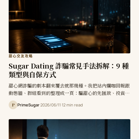
甜心交友攻略
Sugar Dating 詐騙常見手法拆解：9 種
類型與自保方式
甜心網詐騙的劇本翻來覆去就那幾種。我把站內爛咖回報跟
動態牆、群組看到的整理成一頁：騙甜心的先匯款、投資殺
豬盤、假醫美情境詐騙，騙糖爹的借錢套錢、代聊茶莊、仙
P
PrimeSugar
·
2026/06/11
·
12 min read
人跳、假懷孕告性侵勒索，9 種常見類型逐一拆解，最後給
你一套通用自保 SOP。